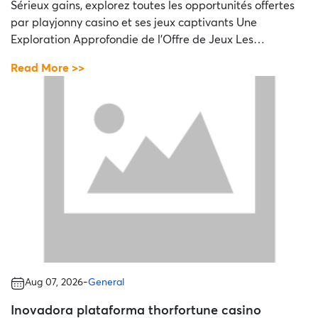
Sérieux gains, explorez toutes les opportunités offertes
par playjonny casino et ses jeux captivants Une
Exploration Approfondie de l'Offre de Jeux Les
Fournisseurs de Logiciels : Un Gage de Qualité Les Bonus
Read More >>
et Promotions : Un Atout Indéniable L'Importance des
Exigences de Mise La Sécurité et la Protection des
Joueurs Les Mesures de Sécurité Techniques […]
-
Aug 07, 2026
General
Inovadora plataforma thorfortune casino