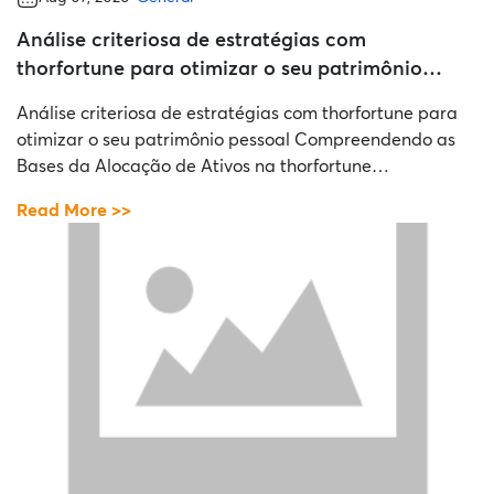
Análise criteriosa de estratégias com
thorfortune para otimizar o seu patrimônio
pessoal
Análise criteriosa de estratégias com thorfortune para
otimizar o seu patrimônio pessoal Compreendendo as
Bases da Alocação de Ativos na thorfortune
Diversificação como Estratégia Central Investimento em
Read More >>
Ações através da thorfortune Análise Fundamentalista e
Escolha de Ações Renda Fixa na thorfortune: Segurança
e Estabilidade Tipos de Títulos de Renda Fixa
Disponíveis Utilizando Ferramentas de Análise […]